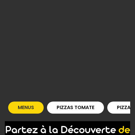
MENUS
PIZZAS TOMATE
PIZZAS
Partez à la Découverte
de