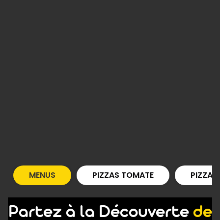
MENUS
PIZZAS TOMATE
PIZZAS
Partez à la Découverte
de